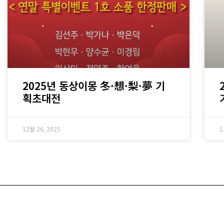
2025년 동상이몽 冬·想·梨·夢 기
획초대전
12월 26, 2025
1