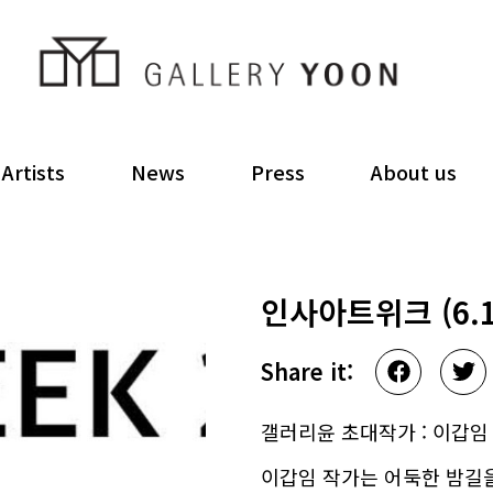
Artists
News
Press
About us
인사아트위크 (6.15
Share it:
갤러리윤 초대작가 : 이갑임
이갑임 작가는 어둑한 밤길